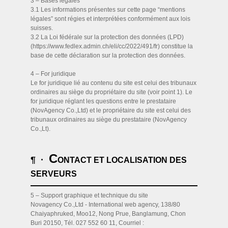
3 – Bases légales
3.1 Les informations présentes sur cette page “mentions
légales” sont régies et interprétées conformément aux lois
suisses.
3.2 La Loi fédérale sur la protection des données (LPD)
(https://www.fedlex.admin.ch/eli/cc/2022/491/fr) constitue la
base de cette déclaration sur la protection des données.
4 – For juridique
Le for juridique lié au contenu du site est celui des tribunaux
ordinaires au siège du propriétaire du site (voir point 1). Le
for juridique réglant les questions entre le prestataire
(NovAgency Co.,Ltd) et le propriétaire du site est celui des
tribunaux ordinaires au siège du prestataire (NovAgency
Co.,Lt).
C
¶ ·
ONTACT ET LOCALISATION DES
SERVEURS
5 – Support graphique et technique du site
Novagency Co.,Ltd - International web agency, 138/80
Chaiyaphruked, Moo12, Nong Prue, Banglamung, Chon
Buri 20150, Tél. 027 552 60 11, Courriel :