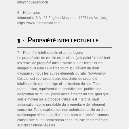
info@novagency.ch
6 – Hébergeur
Infomaniak S.A., 25 Eugène-Marziano, 1227 Les Acacias,
https://www.infomaniak.com
P
¶ ·
ROPRIÉTÉ INTELLECTUELLE
7 – Propriété intellectuelle et contrefaçons
Le propriétaire de ce site est le client (voir point 1). Il détient
les droits de propriété intellectuelle sur les textes et les
images qu'il aura lui-même fournis; il détient un droit
d’usage sur tous les autres éléments du site. NovAgency
Co.,Ltd. est seul propriétaire des droits de propriété
intellectuelle sur le design et la structure du site. Toute
reproduction, représentation, modification, publication,
adaptation de tout ou partie des éléments du site, quel que
soit le moyen ou le procédé utilisé, est interdite, sauf
autorisation écrite préalable du propriétaire de l'élément
concerné. Toute exploitation non autorisée du site ou d’un
quelconque élément qu’il contient sera considérée comme
constitutive d’une contrefaçon et poursuivie conformément
aux dispositions légales.